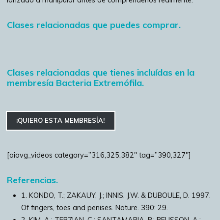
Clases relacionadas que puedes comprar.
Clases relacionadas que tienes incluídas en la
membresía Bacteria Extremófila.
¡QUIERO ESTA MEMBRESÍA!
[aiovg_videos category=”316,325,382″ tag=”390,327″]
Referencias.
1. KONDO, T.; ZAKAUY, J.; INNIS, J.W. & DUBOULE, D. 1997.
Of fingers, toes and penises. Nature. 390: 29.
2. KIM, A.; TERZIAN, C.; SANTAMARIA, P.; PELISSON, A.;