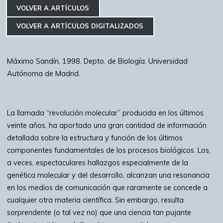
p
at
e
c
itt
ai
m
VOLVER A ARTÍCULOS
y
s
gr
e
er
l
p
VOLVER A ARTÍCULOS DIGITALIZADOS
Li
A
a
b
a
n
p
m
o
rti
Máximo Sandín, 1998. Depto. de Biología. Universidad
k
p
o
r
Autónoma de Madrid.
k
La llamada “revolución molecular” producida en los últimos
veinte años, ha aportado una gran cantidad de información
detallada sobre la estructura y función de los últimos
componentes fundamentales de los procesos biológicos. Los,
a veces, espectaculares hallazgos especialmente de la
genética molecular y del desarrollo, alcanzan una resonancia
en los medios de comunicación que raramente se concede a
cualquier otra materia científica. Sin embargo, resulta
sorprendente (o tal vez no) que una ciencia tan pujante