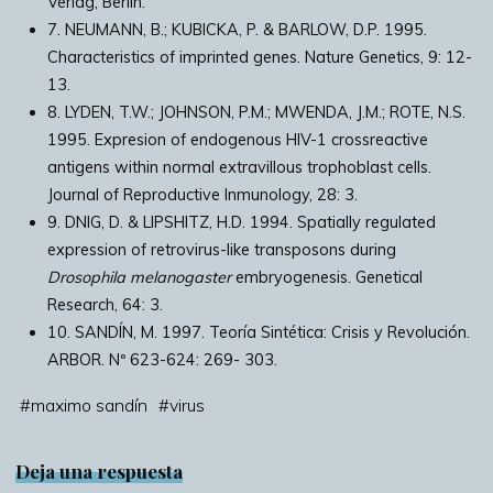
Verlag, Berlin.
7. NEUMANN, B.; KUBICKA, P. & BARLOW, D.P. 1995.
Characteristics of imprinted genes. Nature Genetics, 9: 12-
13.
8. LYDEN, T.W.; JOHNSON, P.M.; MWENDA, J.M.; ROTE, N.S.
1995. Expresion of endogenous HIV-1 crossreactive
antigens within normal extravillous trophoblast cells.
Journal of Reproductive Inmunology, 28: 3.
9. DNIG, D. & LIPSHITZ, H.D. 1994. Spatially regulated
expression of retrovirus-like transposons during
Drosophila melanogaster
embryogenesis. Genetical
Research, 64: 3.
10. SANDÍN, M. 1997. Teoría Sintética: Crisis y Revolución.
ARBOR. Nº 623-624: 269- 303.
#
maximo sandín
#
virus
Deja una respuesta