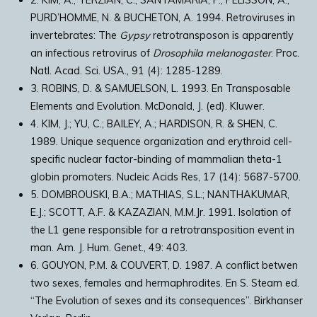
PURD’HOMME, N. & BUCHETON, A. 1994. Retroviruses in
invertebrates: The
Gypsy
retrotransposon is apparently
an infectious retrovirus of
Drosophila melanogaster
. Proc.
Natl. Acad. Sci. USA., 91 (4): 1285-1289.
3. ROBINS, D. & SAMUELSON, L. 1993. En Transposable
Elements and Evolution. McDonald, J. (ed). Kluwer.
4. KIM, J.; YU, C.; BAILEY, A.; HARDISON, R. & SHEN, C.
1989. Unique sequence organization and erythroid cell-
specific nuclear factor-binding of mammalian theta-1
globin promoters. Nucleic Acids Res, 17 (14): 5687-5700.
5. DOMBROUSKI, B.A.; MATHIAS, S.L.; NANTHAKUMAR,
E.J.; SCOTT, A.F. & KAZAZIAN, M.M.Jr. 1991. Isolation of
the L1 gene responsible for a retrotransposition event in
man. Am. J. Hum. Genet., 49: 403.
6. GOUYON, P.M. & COUVERT, D. 1987. A conflict betwen
two sexes, females and hermaphrodites. En S. Steam ed.
“The Evolution of sexes and its consequences”. Birkhanser