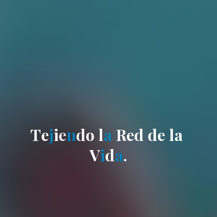
T
e
j
i
e
e
n
d
d
o
l
a
R
e
d
d
e
l
a
V
i
d
a
.