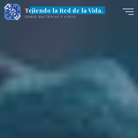
Saltar
Tejiendo la Red de la Vida.
al
SOMOS BACTERIAS Y VIRUS.
contenido