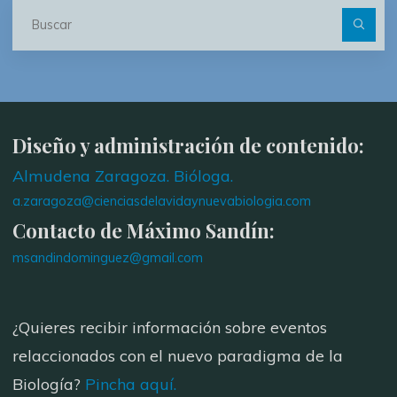
Bu
Diseño y administración de contenido:
Almudena Zaragoza. Bióloga.
a.zaragoza@cienciasdelavidaynuevabiologia.com
Contacto de Máximo Sandín:
msandindominguez@gmail.com
¿Quieres recibir información sobre eventos
relaccionados con el nuevo paradigma de la
Biología?
Pincha aquí.