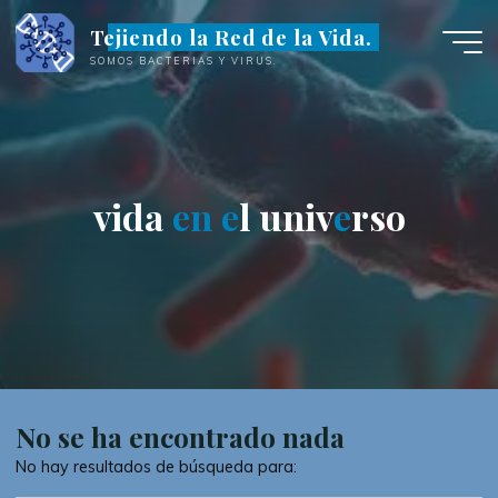
Saltar
Tejiendo la Red de la Vida.
al
SOMOS BACTERIAS Y VIRUS.
contenido
v
i
d
a
e
e
n
e
l
u
n
i
v
e
e
r
s
o
No se ha encontrado nada
No hay resultados de búsqueda para: