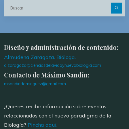
Bu
Diseño y administración de contenido:
Almudena Zaragoza. Bióloga.
a.zaragoza@cienciasdelavidaynuevabiologia.com
Contacto de Máximo Sandín:
msandindominguez@gmail.com
¿Quieres recibir información sobre eventos
relaccionados con el nuevo paradigma de la
Biología?
Pincha aquí.