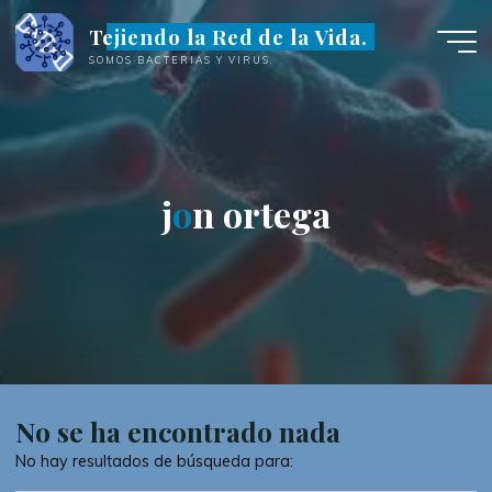
Saltar
Tejiendo la Red de la Vida.
al
SOMOS BACTERIAS Y VIRUS.
contenido
j
o
o
n
o
r
t
e
g
a
No se ha encontrado nada
No hay resultados de búsqueda para: