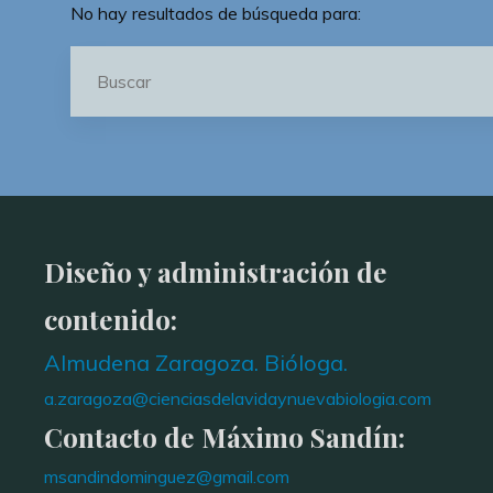
No hay resultados de búsqueda para:
Diseño y administración de
contenido:
Almudena Zaragoza. Bióloga.
a.zaragoza@cienciasdelavidaynuevabiologia.com
Contacto de Máximo Sandín:
msandindominguez@gmail.com