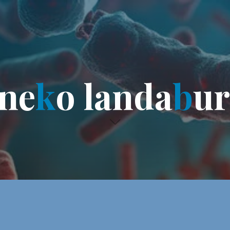
n
e
k
o
l
a
n
d
a
b
u
r