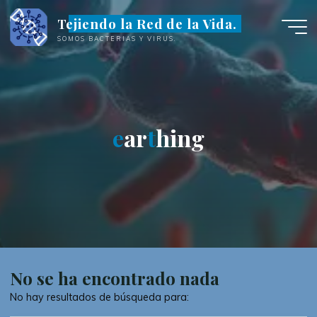
Saltar
Tejiendo la Red de la Vida.
al
SOMOS BACTERIAS Y VIRUS.
contenido
e
a
r
t
t
h
i
n
g
No se ha encontrado nada
No hay resultados de búsqueda para: