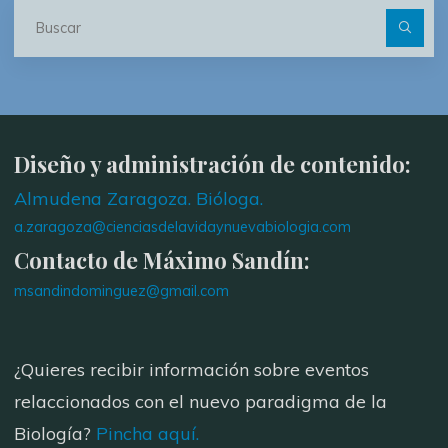
Bu
Diseño y administración de contenido:
Almudena Zaragoza. Bióloga.
a.zaragoza@cienciasdelavidaynuevabiologia.com
Contacto de Máximo Sandín:
msandindominguez@gmail.com
¿Quieres recibir información sobre eventos
relaccionados con el nuevo paradigma de la
Biología?
Pincha aquí.