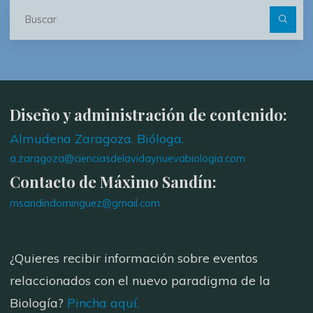
Bu
Diseño y administración de contenido:
Almudena Zaragoza. Bióloga.
a.zaragoza@cienciasdelavidaynuevabiologia.com
Contacto de Máximo Sandín:
msandindominguez@gmail.com
¿Quieres recibir información sobre eventos
relaccionados con el nuevo paradigma de la
Biología?
Pincha aquí.