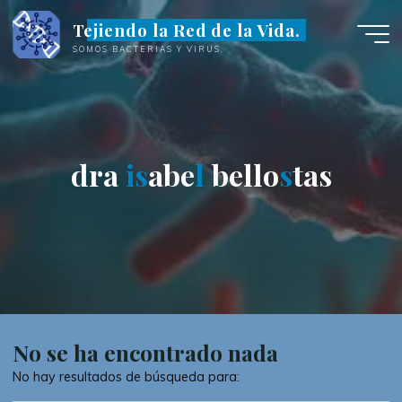
Saltar
Tejiendo la Red de la Vida.
al
SOMOS BACTERIAS Y VIRUS.
contenido
d
r
a
i
s
s
a
b
e
l
l
b
e
l
l
o
s
s
t
a
s
No se ha encontrado nada
No hay resultados de búsqueda para: