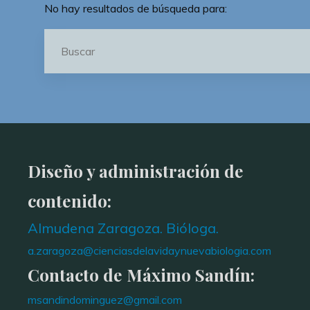
No hay resultados de búsqueda para:
Diseño y administración de
contenido:
Almudena Zaragoza. Bióloga.
a.zaragoza@cienciasdelavidaynuevabiologia.com
Contacto de Máximo Sandín:
msandindominguez@gmail.com