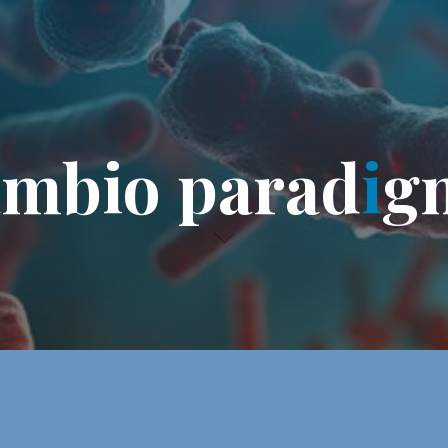
a
m
b
i
o
p
a
r
a
d
i
g