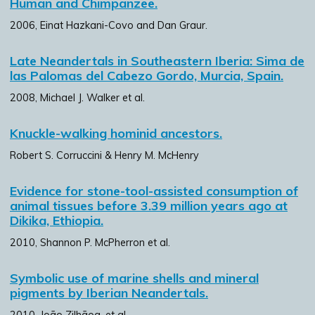
Human and Chimpanzee.
2006, Einat Hazkani-Covo and Dan Graur.
Late Neandertals in Southeastern Iberia: Sima de
las Palomas del Cabezo Gordo, Murcia, Spain.
2008, Michael J. Walker et al.
Knuckle-walking hominid ancestors.
Robert S. Corruccini & Henry M. McHenry
Evidence for stone-tool-assisted consumption of
animal tissues before 3.39 million years ago at
Dikika, Ethiopia.
2010, Shannon P. McPherron et al.
Symbolic use of marine shells and mineral
pigments by Iberian Neandertals.
2010, João Zilhãoa, et al.