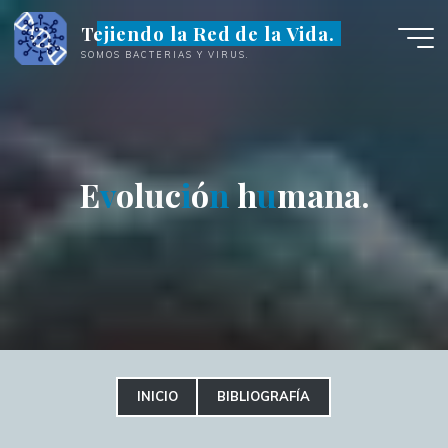
Saltar
Tejiendo la Red de la Vida.
al
SOMOS BACTERIAS Y VIRUS.
contenido
E
v
o
l
u
c
i
ó
n
h
u
m
a
n
a
.
INICIO
BIBLIOGRAFÍA