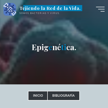
Saltar
Tejiendo la Red de la Vida.
al
SOMOS BACTERIAS Y VIRUS.
contenido
E
p
i
g
e
n
é
t
i
c
a
.
INICIO
BIBLIOGRAFÍA