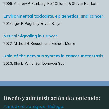
2006, Andrew P. Feinberg, Rolf Ohlsson & Steven Henikoff.
Environmental toxicants, epigenetics, and cancer.
2014, Igor P. Pogribny & Ivan Rusyn.
Neural Signaling in Cancer.
2022, Michael B. Keough and Michelle Monje
Role of the nervous system in cancer metastasis.
2013, Sha Li Yanlai Sun Dongwei Gao.
Diseño y administración de contenido:
Almudena Zaragoza. Bióloga.